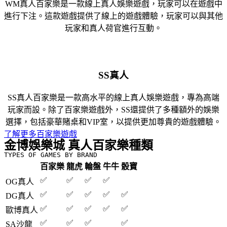
WM真人百家樂是一款線上真人娛樂遊戲，玩家可以在遊戲中
進行下注。這款遊戲提供了線上的遊戲體驗，玩家可以與其他
玩家和真人荷官進行互動。
SS真人
SS真人百家樂是一款高水平的線上真人娛樂遊戲，專為高端
玩家而設。除了百家樂遊戲外，SS還提供了多種額外的娛樂
選擇，包括豪華賭桌和VIP室，以提供更加尊貴的遊戲體驗。
了解更多百家樂遊戲
金博娛樂城 真人百家樂種類
TYPES OF GAMES BY BRAND
百家樂
龍虎
輪盤
牛牛
骰寶
✅
✅
✅
✅
OG真人
✅
✅
✅
✅
✅
DG真人
✅
✅
✅
✅
✅
歐博真人
✅
✅
✅
✅
SA沙龍