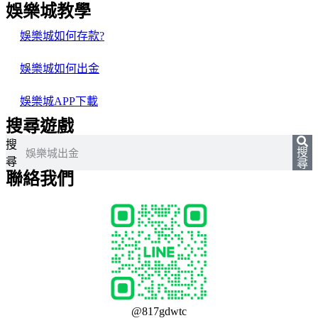
娛樂城教學
娛樂城如何存款?
娛樂城如何出金
娛樂城APP下載
搜尋遊戲
搜
搜
尋
尋
聯絡我們
@817gdwtc