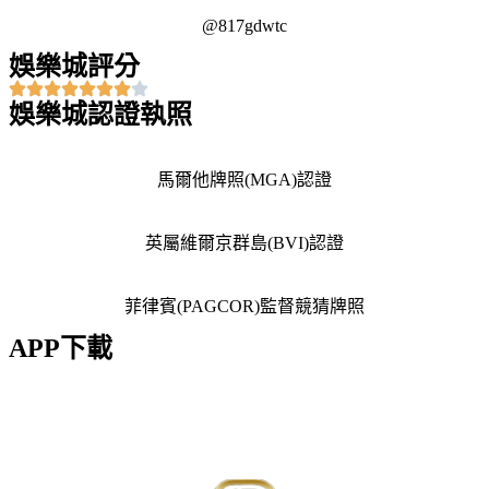
@817gdwtc
娛樂城評分
娛樂城認證執照
馬爾他牌照(MGA)認證
英屬維爾京群島(BVI)認證
菲律賓(PAGCOR)監督競猜牌照
APP下載
© 版權所有
金博娛樂城
喬威SEO網頁設計