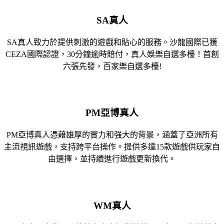
SA真人
SA真人致力於提供刺激的遊戲和貼心的服務。沙龍國際已獲
CEZA國際認證，30分鐘逾時賠付，真人娛樂自選多檯！首創
六張先發，百家樂自選多檯!
PM亞博真人
PM亞博真人憑藉雄厚的實力和強大的背景，涵蓋了亞洲所有
主流視訊遊戲，支持跨平台操作。提供多達15款遊戲供玩家自
由選擇，並持續進行遊戲更新換代。
WM真人