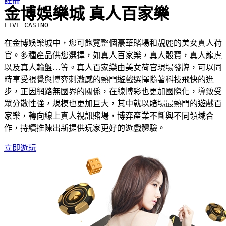
註冊
金博娛樂城 真人百家樂
LIVE CASINO
在金博娛樂城中，您可飽覽整個豪華賭場和靚麗的美女真人荷
官。多種產品供您選擇，如真人百家樂，真人骰寶，真人龍虎
以及真人輪盤…等。
真人百家樂由美女荷官現場發牌，可以同
時享受視覺與博弈刺激感的熱門遊戲選擇隨著科技飛快的進
步，正因網路無國界的關係，在線博彩也更加國際化，導致受
眾分散性強，規模也更加巨大，其中就以賭場最熱門的遊戲百
家樂，轉向線上真人視訊賭場，博弈產業不斷與不同領域合
作，持續推陳出新提供玩家更好的遊戲體驗。
立即遊玩