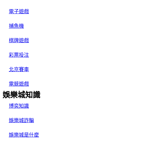
電子遊戲
捕魚機
棋牌遊戲
彩票投注
北京賽車
電競遊戲
娛樂城知識
博奕知識
娛樂城詐騙
娛樂城是什麼