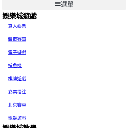
選單
娛樂城遊戲
真人娛樂
體育賽事
電子遊戲
捕魚機
棋牌遊戲
彩票投注
北京賽車
電競遊戲