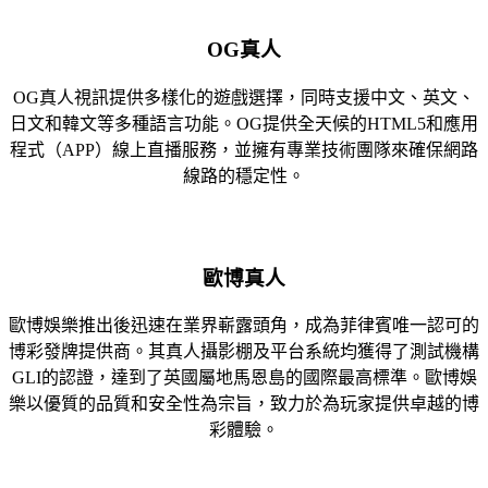
OG真人
OG真人視訊提供多樣化的遊戲選擇，同時支援中文、英文、
日文和韓文等多種語言功能。OG提供全天候的HTML5和應用
程式（APP）線上直播服務，並擁有專業技術團隊來確保網路
線路的穩定性。
歐博真人
歐博娛樂推出後迅速在業界嶄露頭角，成為菲律賓唯一認可的
博彩發牌提供商。其真人攝影棚及平台系統均獲得了測試機構
GLI的認證，達到了英國屬地馬恩島的國際最高標準。歐博娛
樂以優質的品質和安全性為宗旨，致力於為玩家提供卓越的博
彩體驗。