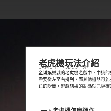
老虎機玩法介紹
GAME INTRODUCTION
金博娛樂城
的老虎機遊戲中，中獎的
需要從左至右排列，而其他機器可能
鈕的瞬間，遊戲結果的亂碼就已經確
一、老虎機怎麼運作