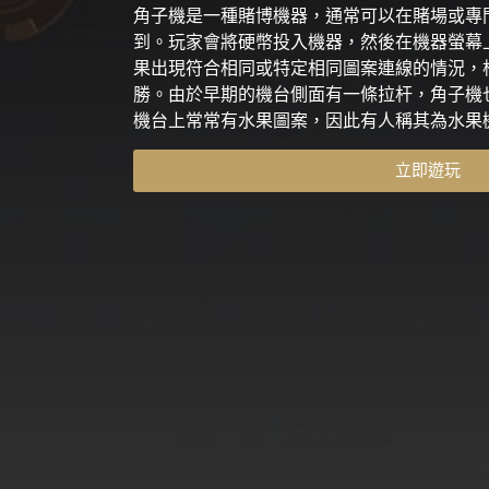
角子機是一種賭博機器，通常可以在賭場或專
到。玩家會將硬幣投入機器，然後在機器螢幕
果出現符合相同或特定相同圖案連線的情況，
勝。由於早期的機台側面有一條拉杆，角子機
機台上常常有水果圖案，因此有人稱其為水果
立即遊玩