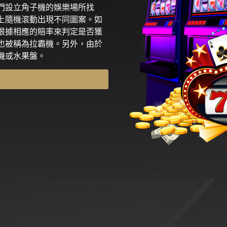
門設立角子機的娛樂場所找
上隨機滾動出現不同圖案。如
根據相應的賠率來判定是否獲
也被稱為拉霸機。另外，由於
機或水果盤。