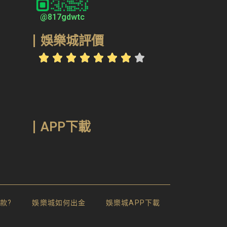
@817gdwtc
娛樂城評價
APP下載
款?
娛樂城如何出金
娛樂城APP下載