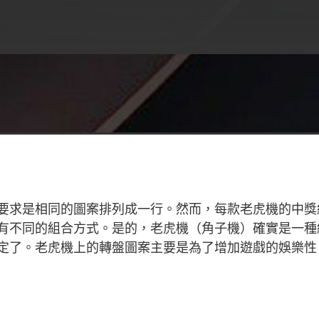
要求是相同的圖案排列成一行。然而，每款老虎機的中獎
有不同的組合方式。是的，老虎機（角子機）確實是一種純
定了。老虎機上的轉盤圖案主要是為了增加遊戲的娛樂性