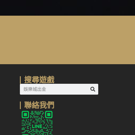
搜尋遊戲
聯絡我們