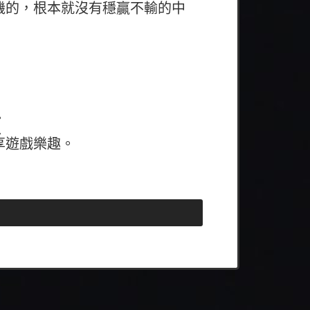
機的，根本就沒有穩贏不輸的中
額
享遊戲樂趣。