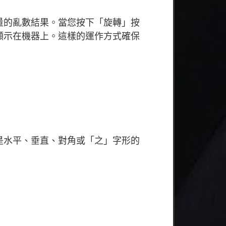
量的亂數結果。當您按下「旋轉」按
顯示在機器上。這樣的運作方式確保
是水平、垂直、對角或「之」字形的