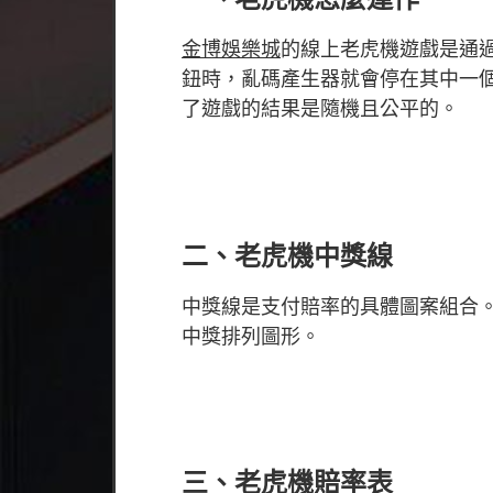
金博娛樂城
的線上老虎機遊戲是通
鈕時，亂碼產生器就會停在其中一
了遊戲的結果是隨機且公平的。
二、老虎機中獎線
中獎線是支付賠率的具體圖案組合
中獎排列圖形。
三、老虎機賠率表