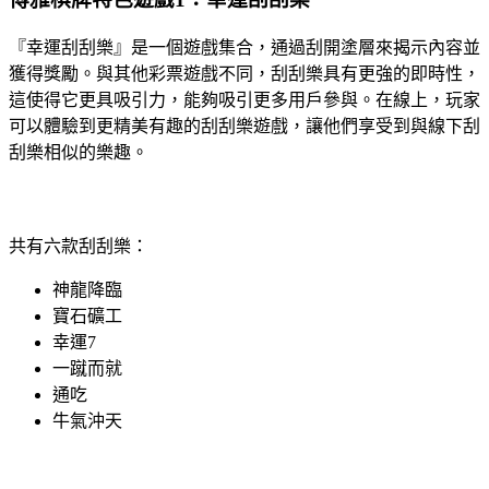
『幸運刮刮樂』是一個遊戲集合，通過刮開塗層來揭示內容並
獲得獎勵。與其他彩票遊戲不同，刮刮樂具有更強的即時性，
這使得它更具吸引力，能夠吸引更多用戶參與。在線上，玩家
可以體驗到更精美有趣的刮刮樂遊戲，讓他們享受到與線下刮
刮樂相似的樂趣。
共有六款刮刮樂：
神龍降臨
寶石礦工
幸運7
一蹴而就
通吃
牛氣沖天