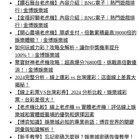
【鑽石舞台老虎機】內容介紹｜BNG電子｜熱門遊戲排
行 | 金博娛樂城
【金禧迎獅老虎機】內容介紹｜BNG電子｜熱門遊戲排
行 | 金博娛樂城
【開心農場老虎機】隨處支付，倍數累積最高39000倍的
娛樂體驗！ | 金博娛樂城
如何玩威力彩？攻略全解析，讓你中獎機率提升
100%！ | 金博娛樂城
聚寶財神老虎機攻略：超高爆分76800倍，挑戰高倍數連
消！ | 金博娛樂城
2024完整分析 – 線上運彩 vs 台灣運彩：店面線上差異大
揭秘！
【線上彩票VS台灣彩券】2024 分析比較，娛樂城彩
票、台彩差很大！
【老虎機比較】線上老虎機 vs 實體老虎機｜評估線上娛
樂城和實體遊藝場的優勢和選擇因素
【博弈知識】娛樂城必知的專業術語：博弈世界的關鍵
詞彙與知識解析！
【新手教學】忘記密碼怎麼辦？娛樂城密碼恢復教學！