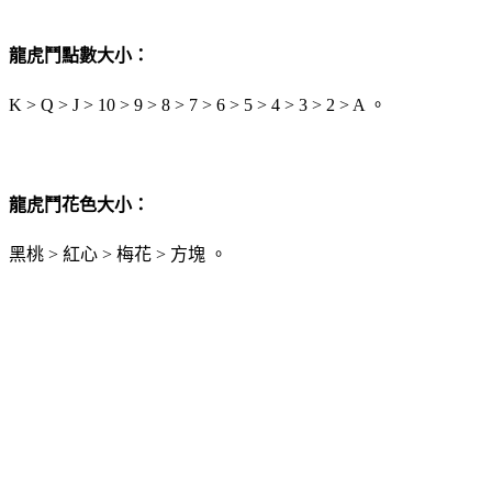
龍虎鬥點數大小：
K > Q > J > 10 > 9 > 8 > 7 > 6 > 5 > 4 > 3 > 2 > A 。
龍虎鬥花色大小：
黑桃 > 紅心 > 梅花 > 方塊 。