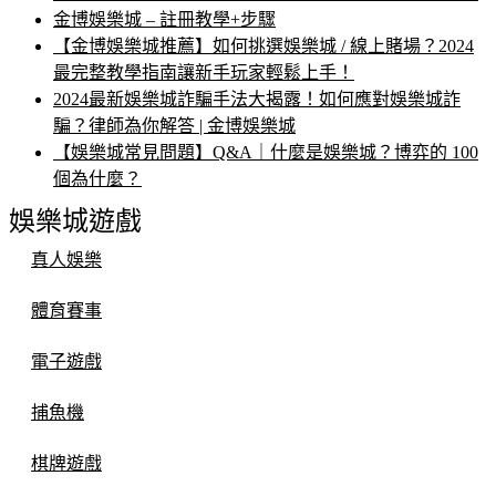
金博娛樂城 – 註冊教學+步驟
【金博娛樂城推薦】如何挑選娛樂城 / 線上賭場？2024
最完整教學指南讓新手玩家輕鬆上手！
2024最新娛樂城詐騙手法大揭露！如何應對娛樂城詐
騙？律師為你解答 | 金博娛樂城
【娛樂城常見問題】Q&A｜什麼是娛樂城？博弈的 100
個為什麼？
娛樂城遊戲
真人娛樂
體育賽事
電子遊戲
捕魚機
棋牌遊戲