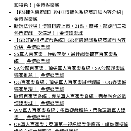
和特色！ | 金博娛樂城
【PM捕魚機遊戲】PM亞博捕魚系統商詳細內容介紹 |
金博娛樂城
新玩法登場！博雅棋牌上市，21點、麻將、龍虎鬥三款
熱門遊戲一次滿足！ | 金博娛樂城
【GR好路棋牌遊戲系統】GR棋牌遊戲系統商遊戲內容
介紹 | 金博娛樂城
SS真人百家樂：極致享受，最佳網美荷官百家樂系
統！ | 金博娛樂城
SA沙龍百家樂：頂尖真人百家樂系統，SA沙龍娛樂城
獨家推薦！ | 金博娛樂城
OG百家樂系統：頂尖真人百家樂遊戲體驗，OG娛樂城
獨家呈現！ | 金博娛樂城
歐博百家樂系統：專業真人百家樂系統，完美融合於歐
博娛樂城！ | 金博娛樂城
WM真人百家樂系統：多重遊戲體驗，帶你玩轉真人娛
樂！ | 金博娛樂城
OB真人百家樂：亞洲第一視訊娛樂供應商，讓你保持愉