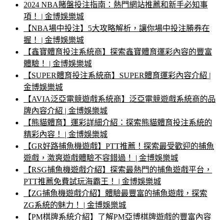
2024 NBA賭盤投注指南：熱門網站推薦和新手必知事
項！ | 金博娛樂城
【NBA場中投注】5大攻略解析，讓你場中投注勝券在
握！ | 金博娛樂城
【鑫寶體育投注系統商】探索鑫寶體育運彩內容的豐富
體驗！ | 金博娛樂城
【SUPER體育投注系統商】SUPER體育運彩內容介紹 |
金博娛樂城
【AVIA泛亞電競遊戲系統商】泛亞電競遊戲系統商的品
牌內容介紹 | 金博娛樂城
【熊貓體育】運彩詳細介紹：探索熊貓體育投注系統的
精彩內容！ | 金博娛樂城
【GR好路捕魚機遊戲】PTT推薦！探索最受歡迎的捕魚
遊戲，激爽遊戲體驗不容錯過！ | 金博娛樂城
【RSG捕魚機遊戲介紹】探索最熱門的捕魚遊戲平台，
PTT推薦免費試玩海霸王！ | 金博娛樂城
【ZG捕魚機遊戲介紹】體驗最豐富的捕魚遊戲，探索
ZG系統的魅力！ | 金博娛樂城
【PM棋牌系統介紹】了解PM亞博棋牌遊戲的豐富內容