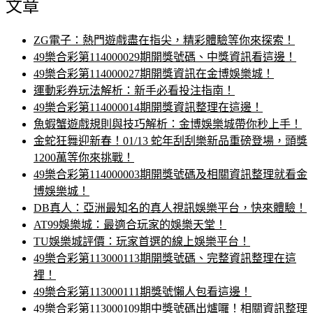
文章
ZG電子：熱門遊戲盡在指尖，精彩體驗等你來探索！
49樂合彩第114000029期開獎號碼、中獎資訊看這邊！
49樂合彩第114000027期開獎資訊在金博娛樂城！
運動彩券玩法解析：新手必看投注指南！
49樂合彩第114000014期開獎資訊整理在這邊！
魚蝦蟹遊戲規則與技巧解析：金博娛樂城帶你秒上手！
金蛇狂舞迎新春！01/13 蛇年刮刮樂新品重磅登場，頭獎
1200萬等你來挑戰！
49樂合彩第114000003期開獎號碼及相關資訊整理就看金
博娛樂城！
DB真人：亞洲最知名的真人視訊娛樂平台，快來體驗！
AT99娛樂城：最適合玩家的娛樂天堂！
TU娛樂城評價：玩家首選的線上娛樂平台！
49樂合彩第113000113期開獎號碼、完整資訊整理在這
裡！
49樂合彩第113000111期獎號懶人包看這邊！
49樂合彩第113000109期中獎號碼出爐囉！相關資訊整理