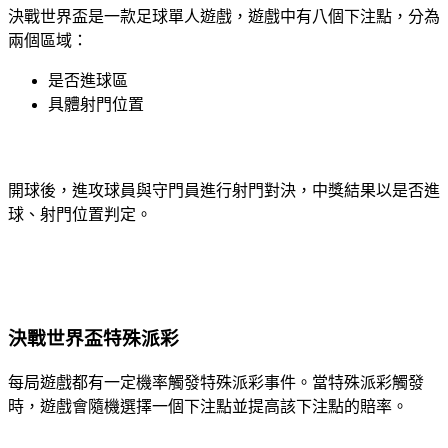
決戰世界盃是一款足球單人遊戲，遊戲中有八個下注點，分為
兩個區域：
是否進球區
具體射門位置
開球後，進攻球員與守門員進行射門對決，中獎結果以是否進
球、射門位置判定。
決戰世界盃特殊派彩
每局遊戲都有一定機率觸發特殊派彩事件。當特殊派彩觸發
時，遊戲會隨機選擇一個下注點並提高該下注點的賠率。