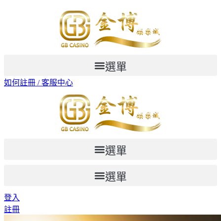
跳
至
主
要
內
選單
容
如何註冊 / 客服中心
選單
選單
登入
註冊