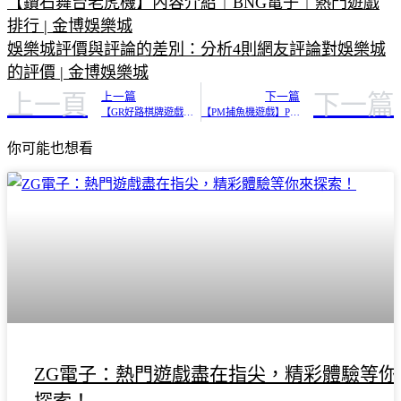
【鑽石舞台老虎機】內容介紹｜BNG電子｜熱門遊戲
排行 | 金博娛樂城
娛樂城評價與評論的差別：分析4則網友評論對娛樂城
的評價 | 金博娛樂城
上一頁
下一篇
上一篇
下一篇
【GR好路棋牌遊戲系統】GR棋牌遊戲系統商遊戲內容介紹 | 金博娛樂城
【PM捕魚機遊戲】PM亞博捕魚系統商詳細內容介紹 | 金博娛樂城
你可能也想看
ZG電子：熱門遊戲盡在指尖，精彩體驗等你