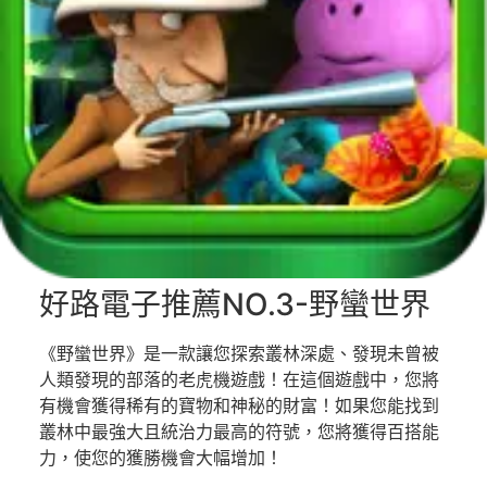
好路電子推薦NO.3-野蠻世界
《野蠻世界》是一款讓您探索叢林深處、發現未曾被
人類發現的部落的老虎機遊戲！在這個遊戲中，您將
有機會獲得稀有的寶物和神秘的財富！如果您能找到
叢林中最強大且統治力最高的符號，您將獲得百搭能
力，使您的獲勝機會大幅增加！