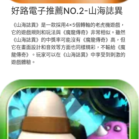
好路電子推薦NO.2-山海誌異
《山海誌異》是一款採用4×5個轉軸的老虎機遊戲，
它的遊戲規則和玩法與《魔龍傳奇》非常相似。雖然
《山海誌異》的中獎率可能沒有《魔龍傳奇》高，但
它在畫面設計和音效等方面也同樣精彩，不輸給《魔
龍傳奇》。玩家可以在《山海誌異》中享受到刺激的
遊戲體驗。