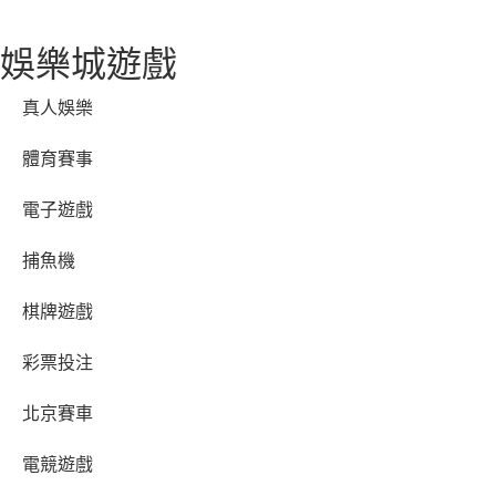
娛樂城遊戲
真人娛樂
體育賽事
電子遊戲
捕魚機
棋牌遊戲
彩票投注
北京賽車
電競遊戲