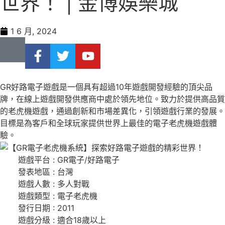
世界！ | 金博娛樂城
1 6 月, 2024
GR好路電子遊戲是一個具有超過10年遊戲開發經驗的頂尖品
牌，在線上遊戲開發供應商中處於領先地位。致力於提供高品質
的老虎機遊戲，通過創新和市場差異化，引領遊戲行業的發展。
目標是為客戶和全球玩家提供世界上最佳的電子老虎機遊戲體
驗。
遊戲平台 : GR電子/好路電子
發表地區 : 台灣
遊戲人數 : 多人對戰
遊戲類型 : 電子老虎機
發行日期 : 2011
遊戲分級 : 適合18歲以上