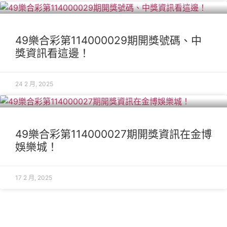
49樂合彩第114000029期開獎號碼、中
獎資訊看這邊！
24 2 月, 2025
49樂合彩第114000027期開獎資訊在金博
娛樂城！
17 2 月, 2025
閱讀更多