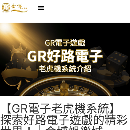
新手教學
娛樂城攻略
娛樂城優惠
娛樂城遊戲
APP下載
關於金博
直播/比分
聯絡我們
【GR電子老虎機系統】
探索好路電子遊戲的精彩