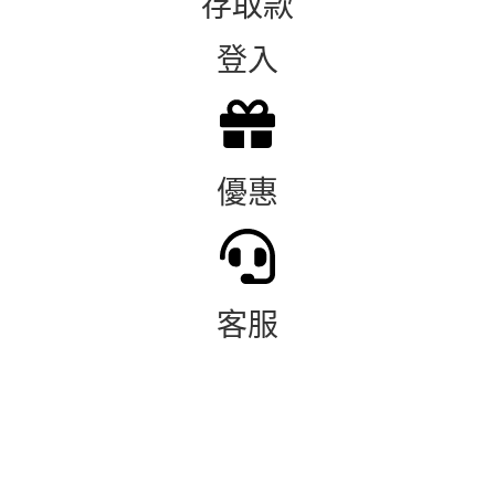
存取款
登入
優惠
客服