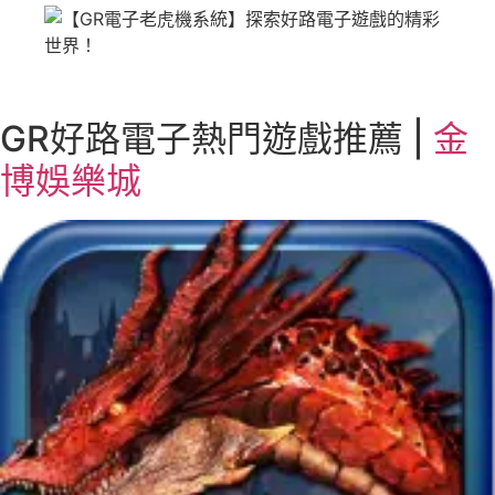
GR好路電子熱門遊戲推薦 |
金
博娛樂城