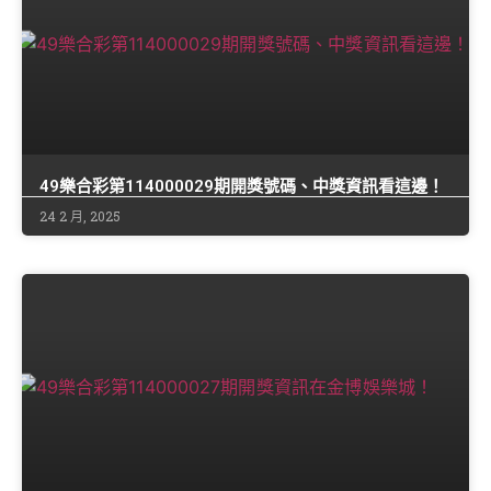
49樂合彩第114000029期開獎號碼、中獎資訊看這邊！
24 2 月, 2025