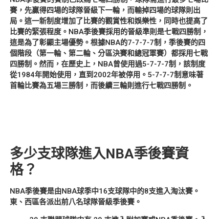
賽，先贏得四場的球隊晉級下一輪，而輸掉四場的球隊則出
局。這一新制度增加了比賽的觀賞性和娛樂性，同時也提高了
比賽的緊張程度。NBA季後賽採用的晉級準則是七戰四勝制，
這是為了彰顯主場優勢。根據NBA的7-7-7-7制，季後賽的四
個階段（第一輪、第二輪、分區決賽和總冠軍賽）都採用七戰
四勝制。然而，在歷史上，NBA曾使用過5-7-7-7制，該制度
從1984年開始使用，直到2002年被停用。5-7-7-7制意味著
首輪比賽為五場三勝制，而後續三輪則進行七戰四勝制。
多少支球隊進入NBA季後賽資
格？
NBA季後賽是由NBA球季中16支球隊中的8支進入淘汰賽。
東、西區各派出前八名球隊晉級季後賽。