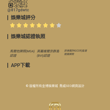
@817gdwtc
娛樂城評分
娛樂城認證執照
馬爾他牌照(MGA)
英屬維爾京群島
菲律賓(PAGCOR)監督
競猜牌照
認證
(BVI)認證
APP下載
© 版權所有
金博娛樂城
喬威SEO網頁設計