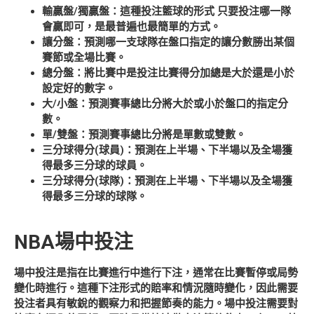
輸贏盤/獨贏盤：這種投注籃球的形式 只要投注哪一隊
會贏即可，是最普遍也最簡單的方式。
讓分盤：預測哪一支球隊在盤口指定的讓分數勝出某個
賽節或全場比賽。
總分盤：將比賽中是投注比賽得分加總是大於還是小於
設定好的數字。
大/小盤：預測賽事總比分將大於或小於盤口的指定分
數。
單/雙盤：預測賽事總比分將是單數或雙數。
三分球得分(球員)：預測在上半場、下半場以及全場獲
得最多三分球的球員。
三分球得分(球隊)：預測在上半場、下半場以及全場獲
得最多三分球的球隊。
NBA場中投注
場中投注是指在比賽進行中進行下注，通常在比賽暫停或局勢
變化時進行。這種下注形式的賠率和情況隨時變化，因此需要
投注者具有敏銳的觀察力和把握節奏的能力。場中投注需要對