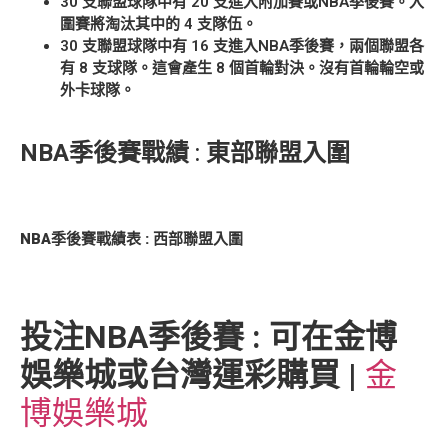
30 支聯盟球隊中有 20 支進入附加賽或NBA季後賽。入
圍賽將淘汰其中的 4 支隊伍。
30 支聯盟球隊中有 16 支進入NBA季後賽，兩個聯盟各
有 8 支球隊。這會產生 8 個首輪對決。沒有首輪輪空或
外卡球隊。
NBA季後賽戰績
:
東部聯盟入圍
NBA季後賽戰績表 :
西部聯盟入圍
投注NBA季後賽 : 可在金博
娛樂城或台灣運彩購買
|
金
博娛樂城