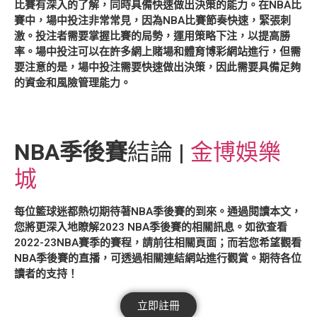
比賽有深入的了解，同時具備快速做出決策的能力。在NBA比
賽中，場中投注非常常見，因為NBA比賽節奏快速，緊張刺
激。投注者需要掌握比賽的局勢，運用策略下注，以提高勝
率。場中投注可以在許多網上賭場和體育博彩網站進行，但需
要注意的是，場中投注需要快速做出決策，因此需要具備足夠
的資金和風險管理能力。
NBA季後賽
結論 |
金博娛樂
城
每位籃球迷都熱切期待著NBA季後賽的到來。通過閱讀本文，
您將更深入地瞭解2023 NBA季後賽的相關訊息。如欲查看
2022-23NBA賽季的賽程，請前往相關頁面；而若您希望觀看
NBA季後賽的直播，可透過相關連結網站進行觀賞。期待各位
讀者的支持！
立即註冊