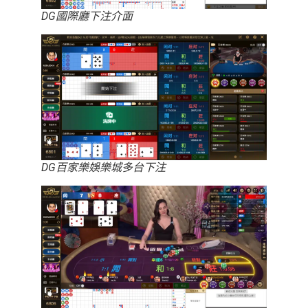
DG國際廳下注介面
DG百家樂娛樂城多台下注