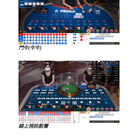
鬥牛(牛牛)
線上視訊骰寶