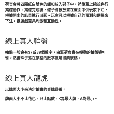
荷官會將四顆紅白雙色的鈕扣放入碟子中，然後蓋上碗並進行
搖碟動作。搖碟完成後，碟子會被放置在畫面中供玩家下注，
根據開出的結果進行派彩。玩家可以根據自己的預測和選擇來
下注，讓遊戲更具刺激和互動性。
線上真人輪盤
輪盤一般會有37或38個數字，由莊荷負責在轉動的輪盤邊打
珠，然後珠子落在該格的數字就是得獎號碼。
線上真人龍虎
以牌面大小來決定輸贏的桌牌遊戲。
牌面大小不比花色，只比點數，K為最大牌，A為最小。