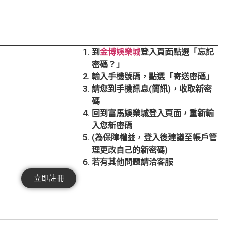
到
金博娛樂城
登入頁面點選「忘記
密碼？」
輸入手機號碼，點選「寄送密碼」
請您到手機訊息(簡訊)，收取新密
碼
回到富馬娛樂城登入頁面，重新輸
入您新密碼
(為保障權益，登入後建議至帳戶管
理更改自己的新密碼)
若有其他問題請洽客服
立即註冊