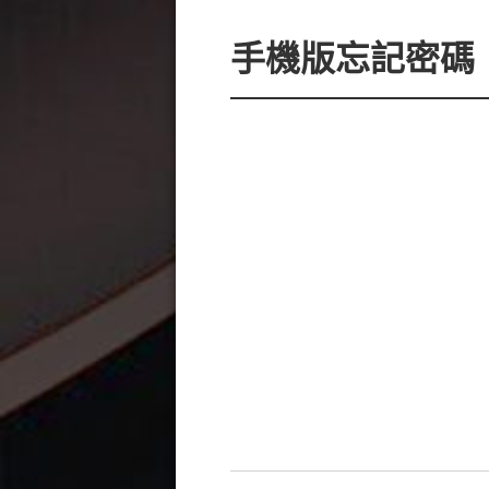
手機版忘記密碼