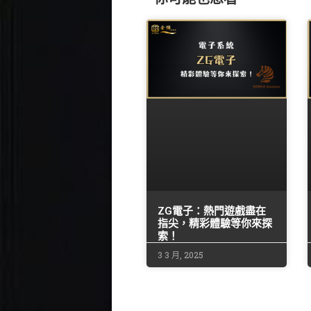
ZG電子：熱門遊戲盡在
指尖，精彩體驗等你來探
索！
3 3 月, 2025