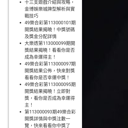
十三支遊戲介紹與攻略，
金博娛樂城牌型解析與實
戰技巧
49樂合彩第113000101期
開獎結果揭曉！中獎號碼
及獎金分配詳情
大樂透第113000099期開
獎結果揭曉！看看你是否
成為幸運得主！
49樂合彩第113000097期
開獎結果公佈，快來對獎
看看你是否幸運中獎！
49樂合彩第113000095期
開獎結果揭曉！立即對
獎，看你是否成為幸運得
主！
第113000093期49樂合彩
開獎詳情與中獎注數一
覽，快來看看你中獎了