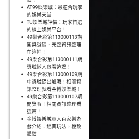
AT99娛樂城：最適合玩家
的娛樂天堂！
TU娛樂城評價：玩家首選
的線上娛樂平台！
49樂合彩第113000113期
開獎號碼、完整資訊整理
在這裡！
49樂合彩第113000111期
獎號懶人包看這邊！
49樂合彩第113000109期
中獎號碼出爐囉！相關資
訊整理就看金博娛樂城！
49樂合彩第113000107期
開獎囉！相關資訊整理看
這篇！
金博娛樂城真人百家樂遊
戲介紹：經典玩法，極致
體驗