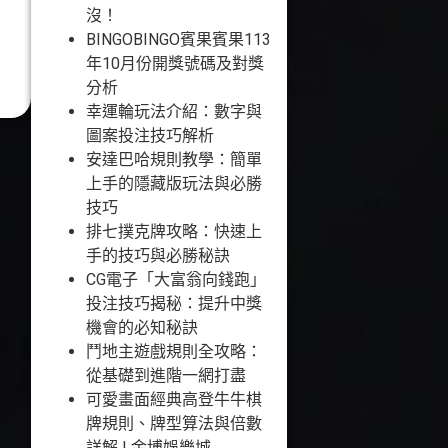
沒！
BINGOBINGO賓果賓果113
年10月份開獎號碼及對獎
分析
幸運輪玩法介紹：數字與
圖案投注技巧解析
安達巴哈規則教學：簡單
上手的隱藏版玩法與必勝
技巧
排七撲克牌攻略：快速上
手的技巧與必勝秘訣
CG電子「大富翁向錢跑」
投注技巧揭秘：提升中獎
機會的必知秘訣
鬥地主遊戲規則全攻略：
從基礎到進階一網打盡
可愛畫面經典高登牛牛棋
牌規則、牌型算法與倍數
詳解 | 金博娛樂城