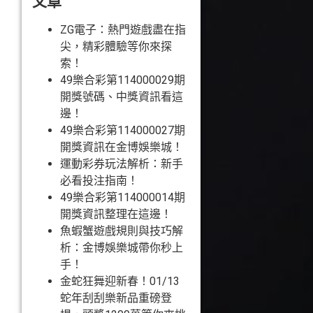
文章
ZG電子：熱門遊戲盡在指
尖，精彩體驗等你來探
索！
49樂合彩第114000029期
開獎號碼、中獎資訊看這
邊！
49樂合彩第114000027期
開獎資訊在金博娛樂城！
運動彩券玩法解析：新手
必看投注指南！
49樂合彩第114000014期
開獎資訊整理在這邊！
魚蝦蟹遊戲規則與技巧解
析：金博娛樂城帶你秒上
手！
金蛇狂舞迎新春！01/13
蛇年刮刮樂新品重磅登