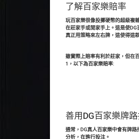
了解百家樂賠率
玩百家樂很像投擲硬幣的超級複
在莊家手或閒家手上。這是使DG
真正用策略來左右牌，這使得這
雖實際上賠率有利於莊家，但在百
1，以下為百家樂賠率:
善用DG百家樂牌路
通常，DG真人百家樂中會有牌路
分析，在進行投注。