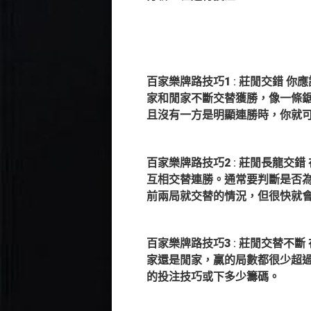
百家樂牌路技巧1
: 莊閒交錯 
家和閒家不斷交替獲勝，像一條
且沒有一方是明顯連勝時，你就
百家樂牌路技巧2
: 莊閒長龍交
互相交替連勝。通常要判斷是否
前兩局就交替的情況，但很快就
百家樂牌路技巧3
: 莊閒交替不
家還是閒家，贏的局數都很少超
的投注技巧或下多少籌碼。