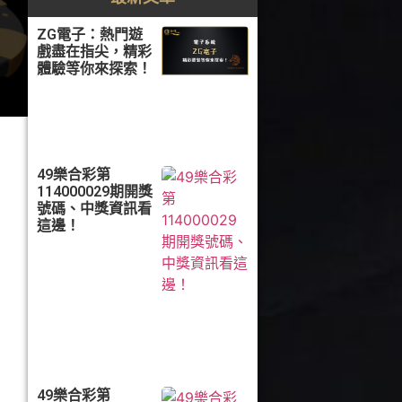
ZG電子：熱門遊
戲盡在指尖，精彩
體驗等你來探索！
49樂合彩第
114000029期開獎
號碼、中獎資訊看
這邊！
49樂合彩第