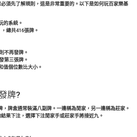
您必須先了解規則，這是非常重要的。以下是如何玩百家樂基
玩的系統。
，總共416張牌。
，則不再發牌。
需發第三張牌。
和值個位數比大小。
。
發牌?
牌，牌盒通常裝滿八副牌。一邊稱為閒家，另一邊稱為莊家。
的結果下注，選擇下注閒家手或莊家手將接近九。