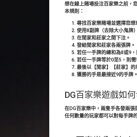
想在線上賭場投注百家樂之前，
本規則：
尋找百家樂賭場並選擇您想
使用8副牌（去除大小鬼牌）
在閒家和莊家之間下注。
發給閒家和莊家各兩張牌。
若任一手牌的總和為8或9
若任一手牌等於0至5，則
最後以【閒家】【莊家】的
獲勝的手是最接近9的手牌
DG百家樂遊戲如何
在DG百家樂中，兩隻手各發兩張
任何數量的玩家都可以對每手牌