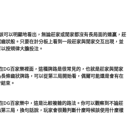
你應該可以明顯地看出，無論莊家或閒家都沒有長局面的連贏，莊
鋸齒狀般。只要在計分板上看到一段莊家與閒家交互出現，並
可以按規律大膽投注。
錯 在DG百家樂裡面，這種牌路是很常見的，也就是莊家與閒家
為長條齒狀牌路，可以從第三局開始看，偶爾可能還是會有在
會結束。
斷 在DG百家樂中，這是比較複雜的路法。你可以觀察到不論莊
過第三局，換句話說，玩家會很難判斷什麼時候該使用什麼樣