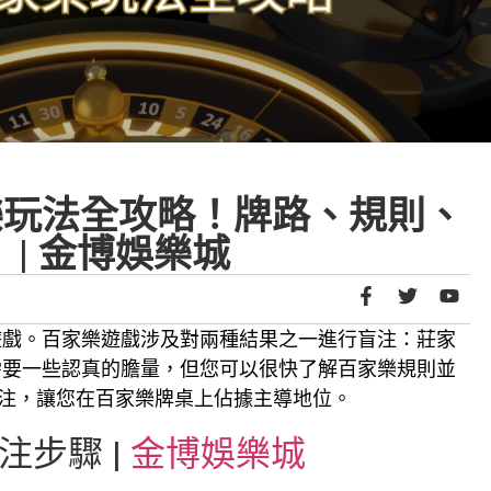
百家樂玩法全攻略！牌路、規則、
 | 金博娛樂城
遊戲。百家樂遊戲涉及對兩種結果之一進行盲注：莊家
需要一些認真的膽量，但您可以很快了解百家樂規則並
注，讓您在百家樂牌桌上佔據主導地位。
注步驟 |
金博娛樂城