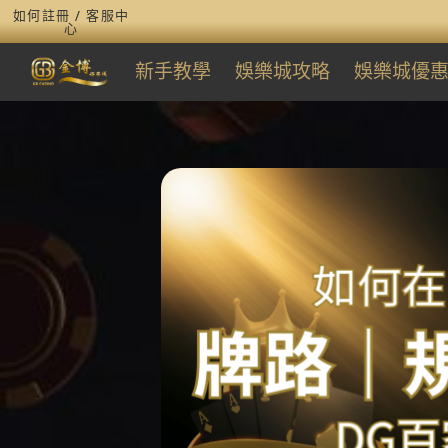
如何註冊 / 客服中
心
新手教學
娛樂城攻略​
娛樂城優