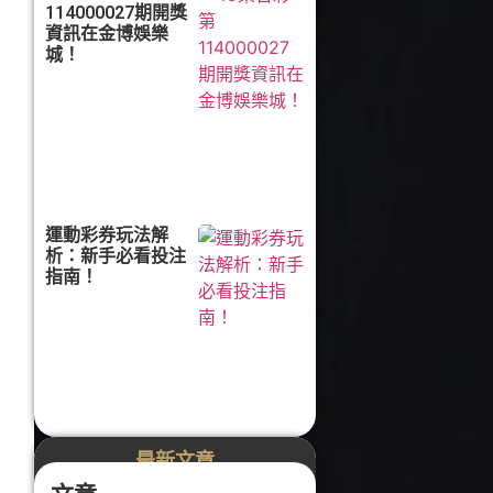
114000027期開獎
資訊在金博娛樂
城！
運動彩券玩法解
析：新手必看投注
指南！
最新文章