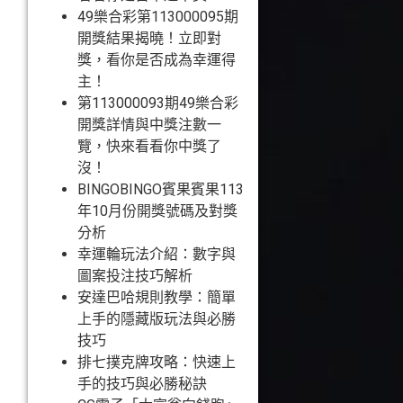
49樂合彩第113000095期
開獎結果揭曉！立即對
獎，看你是否成為幸運得
主！
第113000093期49樂合彩
開獎詳情與中獎注數一
覽，快來看看你中獎了
沒！
BINGOBINGO賓果賓果113
年10月份開獎號碼及對獎
分析
幸運輪玩法介紹：數字與
圖案投注技巧解析
安達巴哈規則教學：簡單
上手的隱藏版玩法與必勝
技巧
排七撲克牌攻略：快速上
手的技巧與必勝秘訣