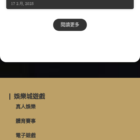
17 2 月, 2025
閱讀更多
娛樂城遊戲
真人娛樂
體育賽事
電子遊戲