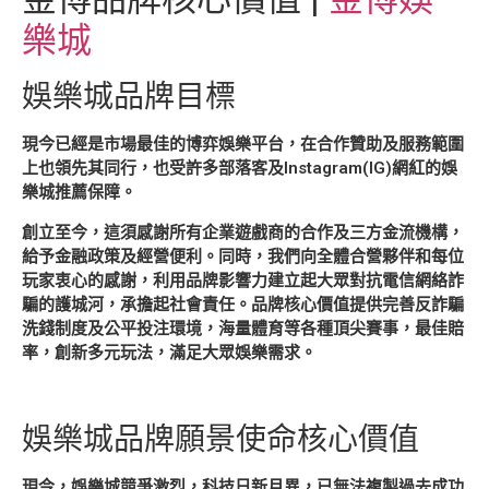
樂城
娛樂城品牌目標
現今已經是市場最佳的博弈娛樂平台，在合作贊助及服務範圍
上也領先其同行，也受許多部落客及Instagram(IG)網紅的娛
樂城推薦保障。
創立至今，這須感謝所有企業遊戲商的合作及三方金流機構，
給予金融政策及經營便利。同時，我們向全體合營夥伴和每位
玩家衷心的感謝，利用品牌影響力建立起大眾對抗電信網絡詐
騙的護城河，承擔起社會責任。品牌核心價值提供完善反詐騙
洗錢制度及公平投注環境，海量體育等各種頂尖賽事，最佳賠
率，創新多元玩法，滿足大眾娛樂需求。
娛樂城品牌願景使命核心價值
現今，娛樂城競爭激烈，科技日新月異，已無法複製過去成功