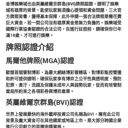
金博娛樂城也由
英屬維爾京群島(BVI)牌照認證
，證明了娛樂
城有雄厚的背景，能使玩家無須擔心提領和資金問題，三大官
方牌照背書，獲得基本保障，此外申請一張合法牌照是需花費
巨大資金，若一間公司沒有雄厚資金是無力負擔的。娛樂城受
國際行業協會認證的合法公司，在進行註冊前，請確保你已年
滿18歲，才可進行娛樂。
牌照認證介紹
馬爾他牌照(MGA)認證
歐盟首個管制博彩，為最大網絡博彩管轄區，對博彩監控營運
和許可提供證明，確保玩家享有博弈之公平性與透明度、預防
犯罪、貪汙、洗錢及保護未成年人與弱勢玩家，從而有效管制
當局所約束之各項彩券與博弈產業。
英屬維爾京群島(BVI)認證
世界上發展最快的海外離岸投資公司名稱為BVI，擁有此公司
背景及龐大資金可在其他國家或地區上市，是大部分跨國企業
進行公司創立的首選申請資格。