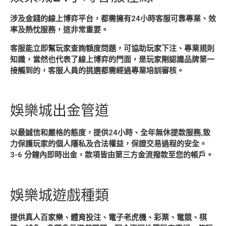
涉及金錢的線上博弈平台，都需擁有24小時客服可靠專業、效
率及熱忱服務，這非常重要。
客服能立即幫玩家查詢額度問題，可協助玩家下注、專業規則
知識，當然也代表了線上博弈的門面，是玩家剛認識品牌第一
接觸到的，客服人員的挑選都需經過專業培訓審核。
娛樂城出金管道
以最誠信和嚴格的態度，提供24小時、全年無休提款服務,致
力保護玩家的個人隱私及合法權益，保證交易過程的安全。
3-6 分鐘內即時出金，款項皆由第三方金流撥款至您的帳戶。
娛樂城遊戲種類
提供真人百家樂、體育投注、電子老虎機、彩票、電競、棋