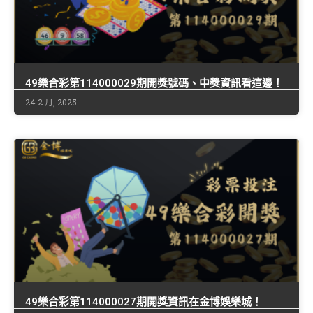
49樂合彩第114000029期開獎號碼、中獎資訊看這邊！
24 2 月, 2025
49樂合彩第114000027期開獎資訊在金博娛樂城！