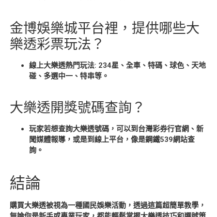
金博娛樂城平台裡，提供哪些大
樂透彩票玩法？
線上大樂透熱門玩法: 234星、全車、特碼、球色、天地
碰、多選中一、特串等。
大樂透開獎號碼查詢？
玩家若想查詢大樂透號碼，可以到台灣彩券行官網、新
聞媒體報導，或是到線上平台，像是鋼鐵539網站查
詢。
結論
購買大樂透被視為一種國民娛樂活動，透過這篇超簡單教學，
無論你是新手或專業玩家，都能輕鬆掌握大樂透技巧和選號策