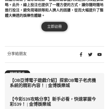
略。此外，線上投注也提供了一種方便的方式，讓你隨時隨地
進行投注，避免現場排隊和人擠人的困擾，從而大幅提升了整
體大樂透的娛樂性體驗。
立即註冊
分享給朋友
閱讀更多
【OB亞博電子遊戲介紹】探索OB電子老虎機
系統的精彩內容！ | 金博娛樂城
【今彩539攻略分享】新手必看，快速掌握今
彩539！ | 金博娛樂城