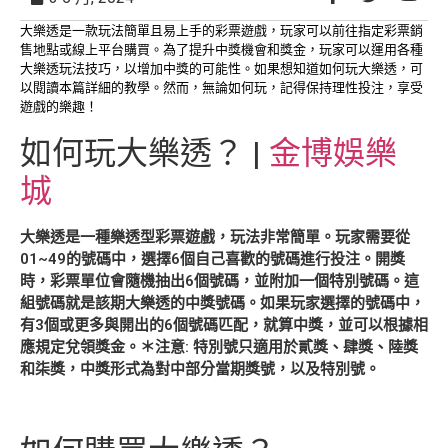
大樂透是一款玩法簡單且易上手的彩票遊戲，玩家可以前往指定彩票銷
售地點或線上平台購買。為了提升中獎機會和獎金，玩家可以運用各種
大樂透玩法技巧，以增加中獎的可能性。如果想知道如何玩大樂透，可
以閱讀本篇詳細的教學。然而，無論如何玩，記得保持理性投注，享受
遊戲的樂趣！
如何玩大樂透？ |
金博娛樂
城
大樂透是一種樂透型彩票遊戲，玩法非常簡單。玩家需要從
01~49的號碼中，選擇6個自己喜歡的號碼進行投注。開獎
時，彩票單位會隨機抽出6個號碼，並附加一個特別號碼。這
組號碼就是該期大樂透的中獎號碼。如果玩家選擇的號碼中，
有3個或更多與開出的6個號碼匹配，就算中獎，並可以根據相
應規定兌領獎金。＊注意: 特別號只適用於貳獎、肆獎、陸獎
和柒獎，中獎形式為對中部分當期獎號，以及特別號。